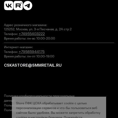
Адрес розничного магазина:
125252, Москва, ул. 3-я Песчаная, д. 2А стр 2
+74955403222
Телефон:
Время работы:
пн-вс 10:00-20:00
Интернет-магазин:
+79585944175
Телефон:
Время работы:
пн-пт 10:00-19:00
CSKASTORE@SMMRETAIL.RU
Политика конфиденциальности персональных
данных
Store ПФК ЦСКА обрабатывает cookie c целью
Пользовательское соглашение
персонализации сервисов и что-бы пользоваться веб
Политика обработки Cookie-файлов
сайтом было удобнее. Вы можете запретить обработку
cookies в настройках браузера. Пожалуйста