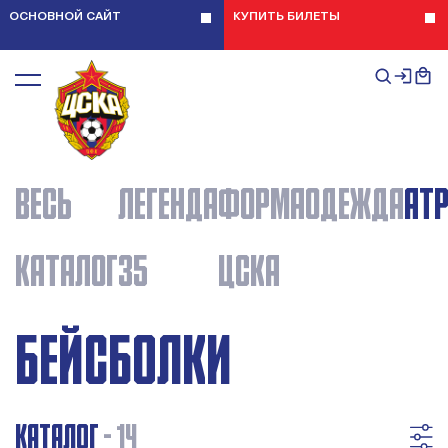
ОСНОВНОЙ САЙТ
КУПИТЬ БИЛЕТЫ
ВЕСЬ
ЛЕГЕНДА
ФОРМА
ОДЕЖДА
АТ
КАТАЛОГ
35
ЦСКА
БЕЙСБОЛКИ
КАТАЛОГ
- 14