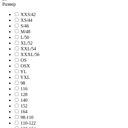
Размер
XXS/42
XS/44
S/46
M/48
L/50
XL/52
XXL/54
XXXL/56
OS
OSX
YL
YXL
98
116
128
140
152
164
98-110
110-122