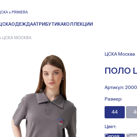
ЦСКА х PRIMERA
ЦСКА
ОДЕЖДА
АТРИБУТИКА
КОЛЛЕКЦИИ
о ЦСКА МОСКВА
ЦСКА Москва
ПОЛО 
Артикул:
2000
Размер:
44
4
Цвет:
Серая
Син