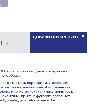
з
ДОБАВИТЬ В КОРЗИНУ
+
КВА — стильная вещь для повседневной
вного образа.
кроя с отложным воротником, V-образным
ка опущенной линией плеч. Изготовлено из
хлопка и трикотажной ткани пике, приятное к
. Лаконичный принт на футболке дополняет
й дизайн, делая её элегантной и