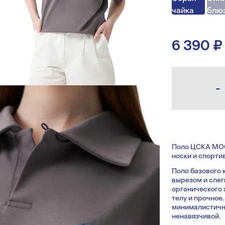
чайка
блю
6 390 ₽
-
Поло ЦСКА МОС
носки и спорти
Поло базового 
вырезом и слег
органического 
телу и прочное
минималистичны
ненавязчивой.