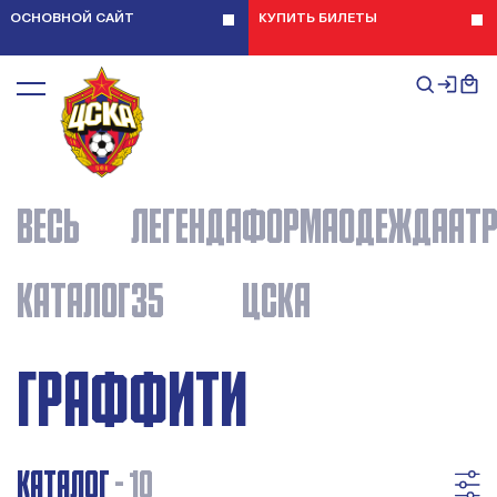
ОСНОВНОЙ САЙТ
КУПИТЬ БИЛЕТЫ
ВЕСЬ
ЛЕГЕНДА
ФОРМА
ОДЕЖДА
АТ
КАТАЛОГ
35
ЦСКА
ГРАФФИТИ
КАТАЛОГ
- 10